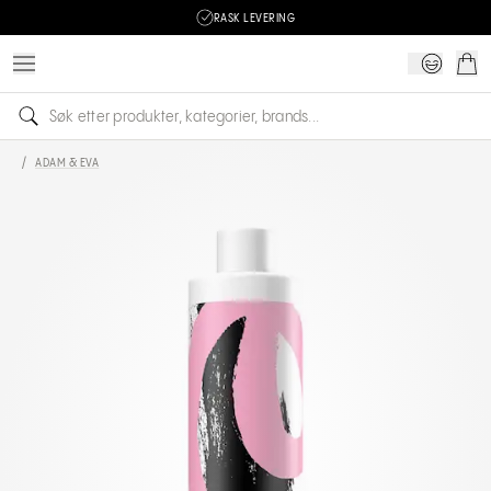
RASK LEVERING
/
ADAM & EVA