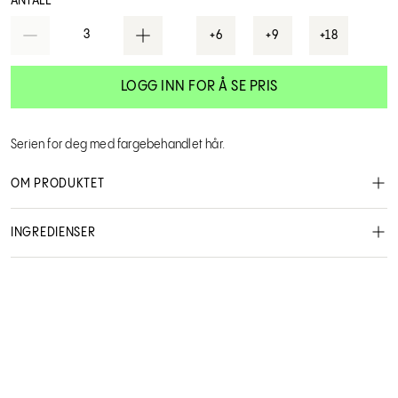
ANTALL
3
+6
+9
+18
LOGG INN FOR Å SE PRIS
Serien for deg med fargebehandlet hår.
OM PRODUKTET
INGREDIENSER