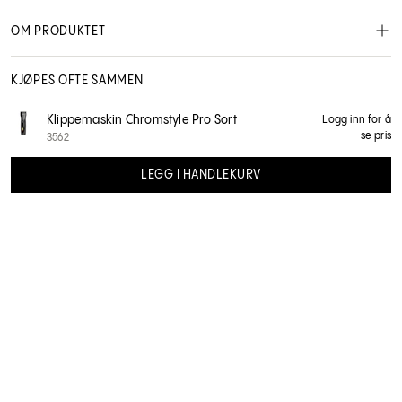
OM PRODUKTET
KJØPES OFTE SAMMEN
Wahl
Klippemaskin Chromstyle Pro Sort
Logg inn for å
se pris
3562
18547372
LEGG I HANDLEKURV