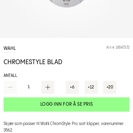
Art.nr 18547372
WAHL
CHROMESTYLE BLAD
ANTALL
1
+6
+12
+20
LOGG INN FOR Å SE PRIS
Skjær som passer til Wahl ChromStyle Pro sort klipper, varenummer
3562.