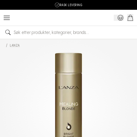
RASK LEVERING
/
LANZA