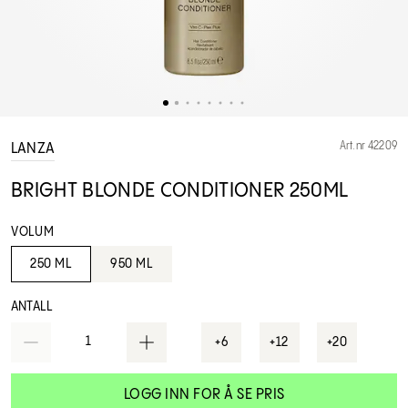
Art.nr 42209
LANZA
BRIGHT BLONDE CONDITIONER 250ML
VOLUM
250 ML
950 ML
ANTALL
1
+6
+12
+20
LOGG INN FOR Å SE PRIS