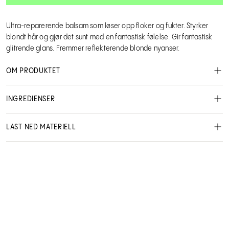
Ultra-reparerende balsam som løser opp floker og fukter. Styrker
blondt hår og gjør det sunt med en fantastisk følelse. Gir fantastisk
glitrende glans. Fremmer reflekterende blonde nyanser.
OM PRODUKTET
Ekstra gjenoppbyggende sammensetning som frisker opp blond
INGREDIENSER
farge. Umiddelbart flokløsende og fuktighetsgivende.
Forsterker og pleier for å gjenopprette vital styrke og elastisitet.
Etterlater håret silkemykt og glansfullt. Beskytter hårfarge og
LAST NED MATERIELL
tonere. Spesielt sammensatt for naturlig og lysnet, blondt hår.
MSDS - Safety data sheet
NO User manual
Hvordan å bruke:
Påfør sjenerøst etter sjamponering. La virke
1-2 min. Skyll grundig.
Lanza
42209