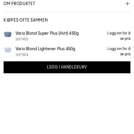
OM PRODUKTET
KJØPES OFTE SAMMEN
Schwarzkopf Professional Color
Vario Blond Super Plus (Hvit) 450g
Logg inn for å
se pris
1697403
2828062
Vario Blond Lightener Plus 450g
Logg inn for å
se pris
1697404
LEGG I HANDLEKURV