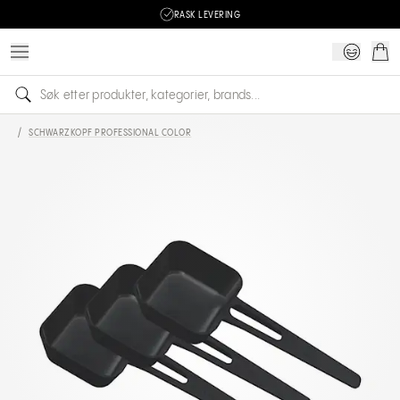
RASK LEVERING
/
SCHWARZKOPF PROFESSIONAL COLOR