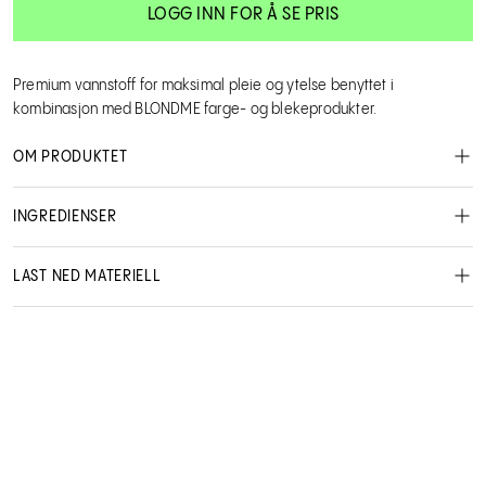
LOGG INN FOR Å SE PRIS
Premium vannstoff for maksimal pleie og ytelse benyttet i
kombinasjon med BLONDME farge- og blekeprodukter.
OM PRODUKTET
INGREDIENSER
Schwarzkopf Professional Color
LAST NED MATERIELL
2865485
MSDS - Safety data sheet
1000