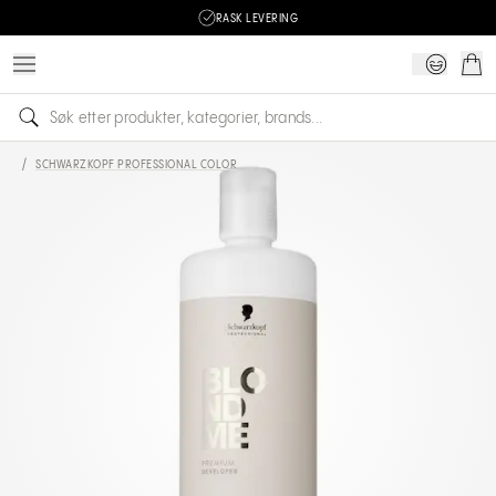
RASK LEVERING
/
SCHWARZKOPF PROFESSIONAL COLOR