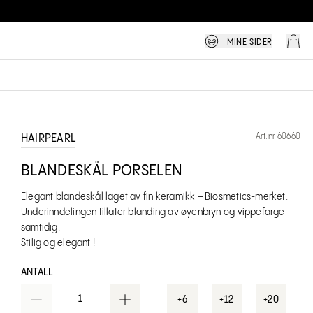
MINE SIDER
Art.nr 60660
HAIRPEARL
BLANDESKÅL PORSELEN
Elegant blandeskål laget av fin keramikk – Biosmetics-merket.
Underinndelingen tillater blanding av øyenbryn og vippefarge
samtidig.
Stilig og elegant !
ANTALL
1
+6
+12
+20