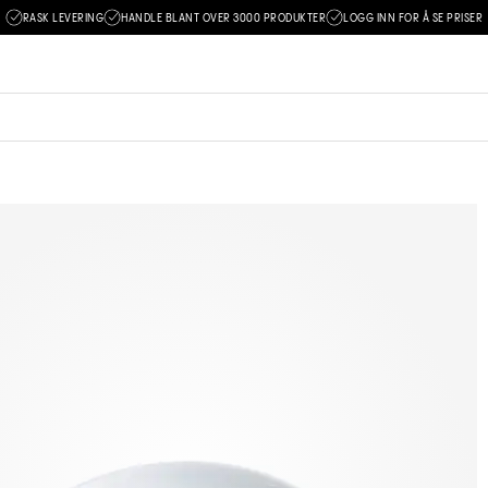
RASK LEVERING
HANDLE BLANT OVER 3000 PRODUKTER
LOGG INN FOR Å SE PRISER