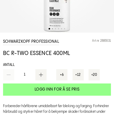
Art.nr 2885531
SCHWARZKOPF PROFESSIONAL
BC R-TWO ESSENCE 400ML
ANTALL
1
+6
+12
+20
LOGG INN FOR Å SE PRIS
Forbereder hårfibrene umiddelbart før bleking og farging. Forhindrer
hårbrudd og styrker håret for å bekjempe skader forårsaket under