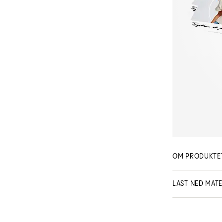
OM PRODUKTE
Bonacure Bruksa
LAST NED MATE
deg til en pleiee
MSDS - Saf
Schwarzkopf Pro