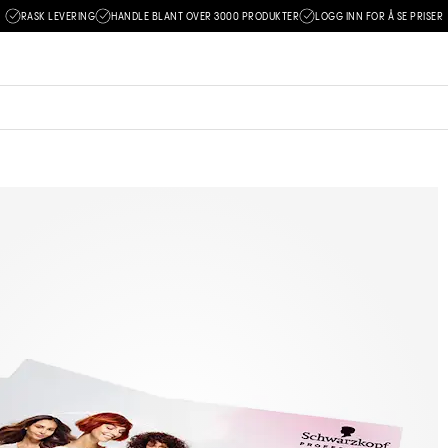
RASK LEVERING
HANDLE BLANT OVER 3000 PRODUKTER
LOGG INN FOR Å SE PRISER