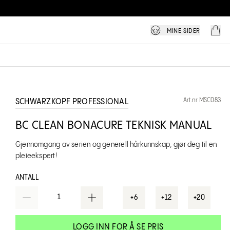
MINE SIDER
Art.nr MSC083
SCHWARZKOPF PROFESSIONAL
BC CLEAN BONACURE TEKNISK MANUAL
Gjennomgang av serien og generell hårkunnskap, gjør deg til en
pleieekspert!
ANTALL
1
+6
+12
+20
LOGG INN FOR Å SE PRIS