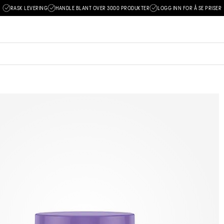
RASK LEVERING
HANDLE BLANT OVER 3000 PRODUKTER
LOGG INN FOR Å SE PRISER