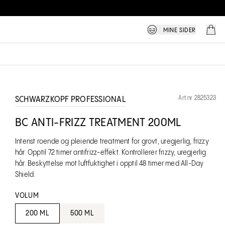
MINE SIDER
Art.nr 2825323
SCHWARZKOPF PROFESSIONAL
BC ANTI-FRIZZ TREATMENT 200ML
Intenst roende og pleiende treatment for grovt, uregjerlig, frizzy
hår. Opptil 72 timer antifrizz-effekt. Kontrollerer frizzy, uregjerlig
hår. Beskyttelse mot luftfuktighet i opptil 48 timer med All-Day
Shield.
VOLUM
200 ML
500 ML