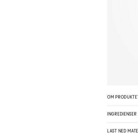
OM PRODUKTE
Intenst roende og
INGREDIENSER
kombinasjon av 
effektivt ut håre
bedret kambarhet
LAST NED MATE
kontrollere.