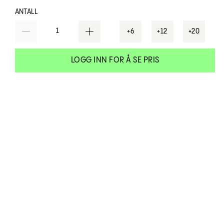
ANTALL
1
+6
+12
+20
LOGG INN FOR Å SE PRIS