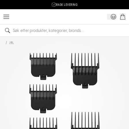
RASK LEVERING
/
JRL