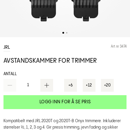
Art.nr 3474
JRL
AVSTANDSKAMMER FOR TRIMMER
ANTALL
1
+6
+12
+20
LOGG INN FOR Å SE PRIS
Kompatibelt med JRL 2020T og 2020T-B Onyx trimmere. Inkluderer
størrelser ½, 1, 2, 3 og 4. Gir presis trimming, jevn fading og sikker