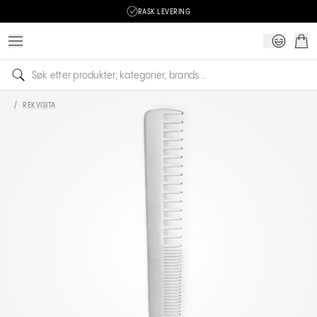
RASK LEVERING
/
REKVISITA