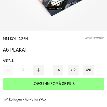
Art.nr MMM006
MM KOLLAGEN
A5 PLAKAT
ANTALL
1
+6
+12
+20
LOGG INN FOR Å SE PRIS
mM Kollagen - A5 - 3 for 990,-