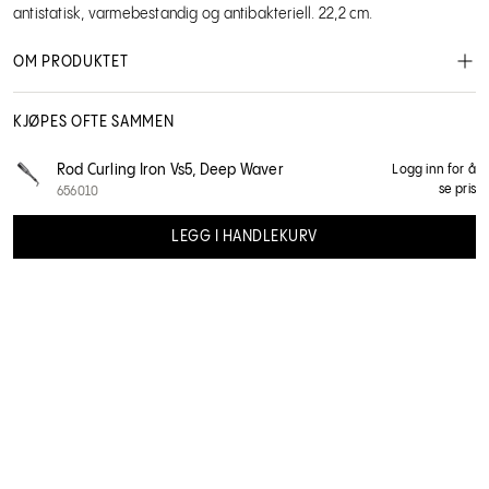
antistatisk, varmebestandig og antibakteriell. 22,2 cm.
OM PRODUKTET
KJØPES OFTE SAMMEN
Jaguar
Rod Curling Iron Vs5, Deep Waver
Logg inn for å
se pris
656010
535535
LEGG I HANDLEKURV