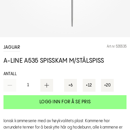
Art.nr 535535
JAGUAR
A-LINE A535 SPISSKAM M/STÅLSPISS
ANTALL
1
+6
+12
+20
LOGG INN FOR Å SE PRIS
Ionisk kammeserie med av høykvalitets plast. Kammene har
avrundete tenner for å beskytte hår og hodebunn, alle kammene er