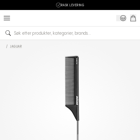
RASK LEVERING
/
JAGUAR