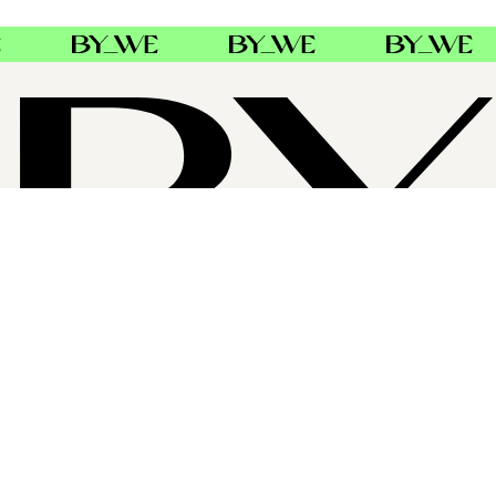
OM BYWE GROUP
ByWe Group er Nordens største distributør av profesjonell
hårpleie. Baldacci AB i Sverige og Danmark, Alba Hair