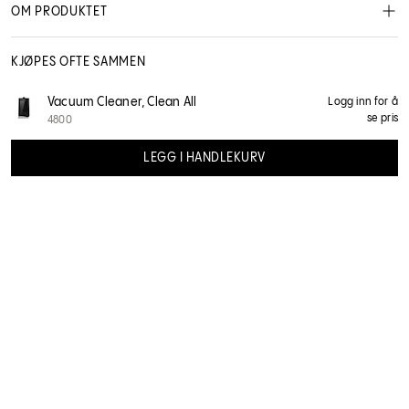
OM PRODUKTET
KJØPES OFTE SAMMEN
Rekvisita
Vacuum Cleaner, Clean All
Logg inn for å
se pris
4800
148003
LEGG I HANDLEKURV