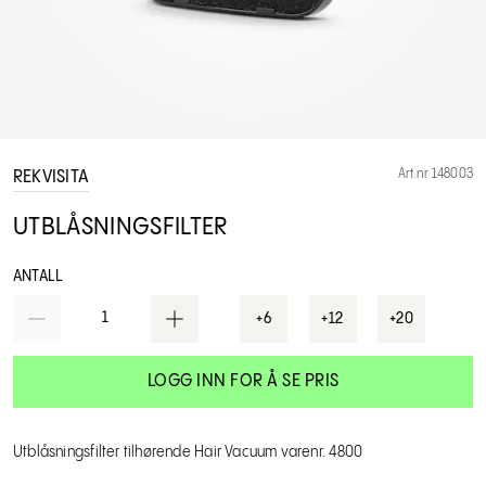
Art.nr 148003
REKVISITA
UTBLÅSNINGSFILTER
ANTALL
1
+6
+12
+20
LOGG INN FOR Å SE PRIS
Utblåsningsfilter tilhørende Hair Vacuum varenr. 4800