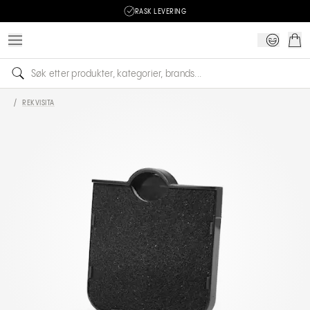
RASK LEVERING
/
REKVISITA