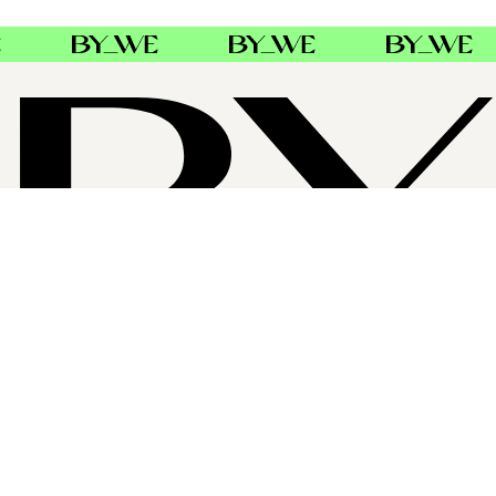
OM BYWE GROUP
ByWe Group er Nordens største distributør av profesjonell
hårpleie. Baldacci AB i Sverige og Danmark, Alba Hair