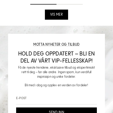
VIS MER
MOTTA NYHETER OG TILBUD
HOLD DEG OPPDATERT – BLI EN
DEL AV VÅRT VIP-FELLESSKAP!
Få de nyeste trendene, eksklusive tilbud og ekspertinnsikt
rett til deg – før alle andre. Ingen spam, kun verdifull
inspirasjon og unike fordeler.
Bli med i dag og opplev en verden av fordeler!
E-POST
SEND INN