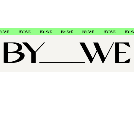
OM OS
SUPPORT
FØLG OS
Copyright © 2026 , ByWe